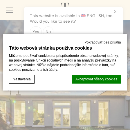
X
This website is available in
ENGLISH
, too.
Would you like to see it?
Yes
No
Pokračovať bez prijatia
Táto webová stránka používa cookies
Môžeme používať cookies na prispôsobenie obsahu webovej stránky,
na poskytovanie funkcií sociálnych médií a na analýzu prevádzky na
webovej stránke. Nižšie nájdete podrobnejšie informácie o tom, aké
cookies používame a ich účely.
Nastavenia
Akceptovať všetky cookies
Vyhlásenie o súboroch cookie od
d-edge Macaron CMP
. Last update:
2024-01-25.
Čo sú cookies?
Cookies sú malé kúsky textových informácií, ktoré webová
stránka používa na zlepšenie používateľskej skúsenosti.