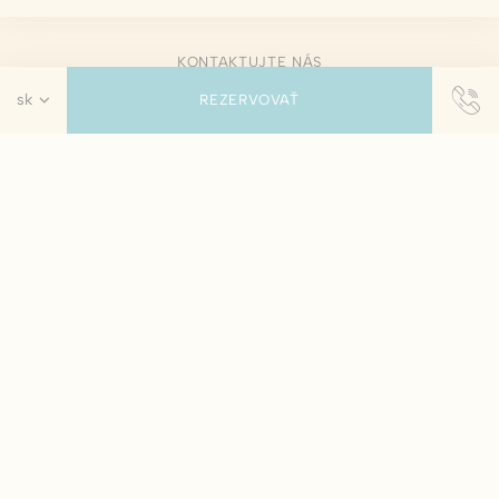
KONTAKTUJTE NÁS
REZERVOVAŤ
RECENZE
IMPRINT
PRAVIDLÁ HOTELA
ZÁSADY OCHRANY OSOBNÝCH ÚDAJOV
ZÁSADY SÚBOROV COOKIE
MAPA STRÁNOK