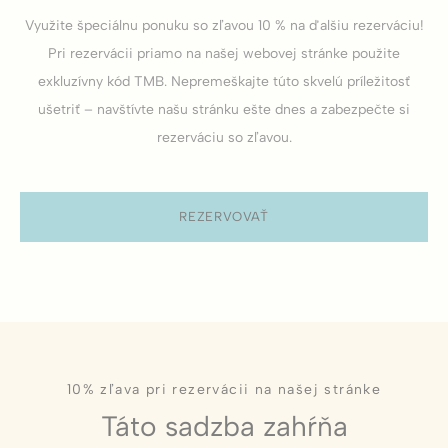
Cookie
consent on Cookies
Využite špeciálnu ponuku so zľavou 10 % na ďalšiu rezerváciu!
Consent
and consent
Identifier.
Pri rezervácii priamo na našej webovej stránke použite
_deCookiesConsent
D-edge
Remember user's
exkluzívny kód TMB. Nepremeškajte túto skvelú príležitosť
Cookie
consent on Cookies
Consent
and consent
ušetriť – navštívte našu stránku ešte dnes a zabezpečte si
Identifier.
rezerváciu so zľavou.
_deCookiesConsentDeleteKey
D-edge
Remember user's
Cookie
consent on Cookies
Consent
and consent
Identifier.
REZERVOVAŤ
fb_cookie_law_gdpr
D-edge
Remember user's
Cookie
consent on Cookies
Consent
and consent
Identifier.
fb_cookie_law_consent
D-edge
Remember user's
Cookie
consent on Cookies
Consent
and consent
Identifier.
10% zľava pri rezervácii na našej stránke
Táto sadzba zahŕňa
Štatistiky