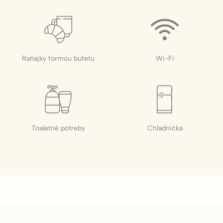
Cookies tohto druhu sa používajú na zhromažďovanie
informácií o navigačnej ceste používateľa s konečným
cieľom analyzovať štatistiky agregovaným spôsobom na
zlepšenie webovej stránky.
Názov
Poskytovateľ
Účel
Doba
Raňajky formou bufetu
Wi-Fi
_ga_BGZTM46P5P
Google
Google Analytics
2
Analytics
allows user tracking
roky
to enhance the
website
performance and
experience
_ga_CMJG3ZE5EE
Google
Google Analytics
2
Analytics
allows user tracking
roky
Toaletné potreby
Chladnička
to enhance the
website
performance and
experience
_ga
Google
Google Analytics
2
Analytics
allows user tracking
roky
to enhance the
website
performance and
experience