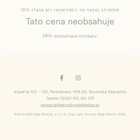
10% zľava pri rezervácii na našej stránke
Marketing a reklama
Tato cena neobsahuje
Marketingové cookies budú používané hlavne tretími
stranami na vytvorenie profilu používateľa na sledovanie
jeho správania a návykov na webe na marketingové účely.
DPH, konzumace minibaru.
Údaje používateľa reklám
Poskytnúť súhlas na zasielanie údajov používateľa
súvisiacich s reklamou spoločnosti Google.
Personalizované reklamy
Kúpeľná 103 - 105
,
Partizánske
,
958 04
,
Slovenská Republika
Poskytnúť súhlas tretím stranám na personalizovanú
Telefón 00421 910 100 109
reklamu
recepcia@termalymalebielice.sk
Potvrdiť výber
AQUALAND Malé Bielice, s.r.o. © Copyright Termály Malé Bielice 2026
Menej podrobností