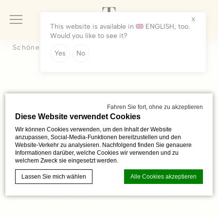
X
This website is available in
ENGLISH
, too.
Would you like to see it?
Schöne Unterkunft in der Nähe von Thermalquellen
Yes
No
Gästezimmer
Für alle, die einen Ort zur Entspannung in Verbindung mit
Fahren Sie fort, ohne zu akzeptieren
angenehmen Dienstleistungen, zuvorkommendem Personal
Diese Website verwendet Cookies
und entspannenden Einrichtungen suchen, bieten die Termály
Wir können Cookies verwenden, um den Inhalt der Website
anzupassen, Social-Media-Funktionen bereitzustellen und den
Malé Bielice ein wirklich attraktives Gesamtpaket. Kürzlich
Website-Verkehr zu analysieren. Nachfolgend finden Sie genauere
haben wir alle Hotelzimmer mit neuen Fernsehern inklusive
Informationen darüber, welche Cookies wir verwenden und zu
welchem Zweck sie eingesetzt werden.
Informationssystem ausgestattet und elektronische
Lassen Sie mich wählen
Alle Cookies akzeptieren
Zimmerschlüssel eingeführt, um unseren Gästen noch mehr
Komfort und Sicherheit zu bieten.
Cookie-Erklärung von
d-edge Macaron CMP
. Letzte Aktualisierung: