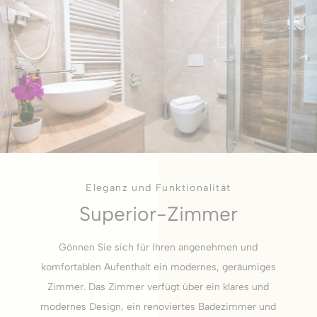
Analytics
allows user tracking
Jahre
to enhance the
website
performance and
experience
Marketing und Werbung
Marketing-Cookies werden hauptsächlich von Dritten
verwendet, um ein Benutzerprofil zu erstellen, um sein
Verhalten und seine Gewohnheiten im gesamten Web für
Marketingzwecke zu verfolgen.
Eleganz und Funktionalität
Werbenutzerdaten
Superior-Zimmer
Erteilen Sie Ihre Einwilligung zur Übermittlung von
Nutzerdaten im Zusammenhang mit Werbung an Google.
Gönnen Sie sich für Ihren angenehmen und
komfortablen Aufenthalt ein modernes, geräumiges
Personalisierte Werbung
Zimmer. Das Zimmer verfügt über ein klares und
Erteilen Sie Dritten Ihre Einwilligung für personalisierte
modernes Design, ein renoviertes Badezimmer und
Werbung