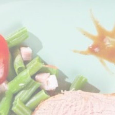
w_consent
D-edge Cookie
Remember user's consent on Cookies and
Consent
consent Identifier.
stik
 Art werden verwendet, um Informationen über den Navigationspfad des Benutzers
ie Statistiken in einer aggregierten Weise zu analysieren, um die Website zu verbe
Anbieter
Zweck
6P5P
Google
Google Analytics allows user tracking to enhance the website
Analytics
performance and experience
E5EE
Google
Google Analytics allows user tracking to enhance the website
Analytics
performance and experience
Google
Google Analytics allows user tracking to enhance the website
Analytics
performance and experience
eting und Werbung
es werden hauptsächlich von Dritten verwendet, um ein Benutzerprofil zu erstelle