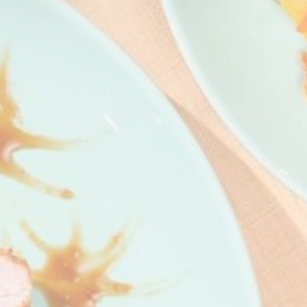
Session
 zu sammeln,
ssern
Dauer
2
Jahre
2
Jahre
2
Jahre
n, um sein