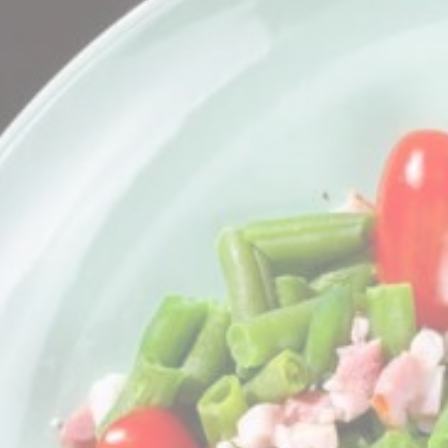
fb_cookie_la
Stati
Cookies dieser
mit dem Ziel, d
Name
_ga_BGZTM4
_ga_CMJG3Z
_ga
Mark
Marketing-Cooki