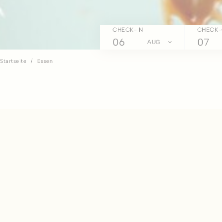
CHECK-IN
CHECK-
06
07
AUG
Startseite
Essen
Unser Restaurant biete
Altersgruppen geeignet sin
80 Personen) sind ein 
Zög