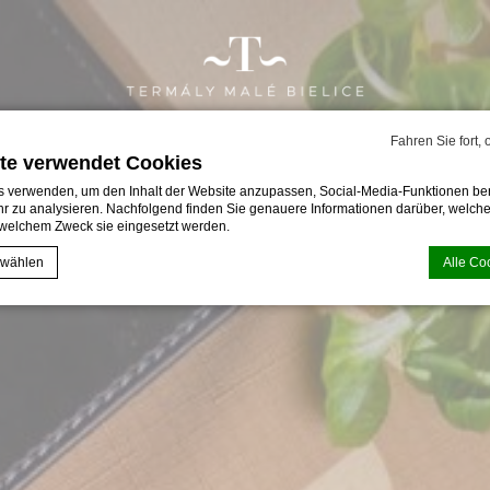
Fahren Sie fort,
te verwendet Cookies
 verwenden, um den Inhalt der Website anzupassen, Social-Media-Funktionen ber
r zu analysieren. Nachfolgend finden Sie genauere Informationen darüber, welche
welchem Zweck sie eingesetzt werden.
 wählen
Alle Co
 von
d-edge Macaron CMP
. Letzte Aktualisierung: 2024-01-25.
Cookies?
eine Textinformationen, die von der Website verwendet werden, um die Benutzerfre
eptieren Sie alle Cookies oder wählen Sie die Kategorien, die Sie zulassen möcht
ie