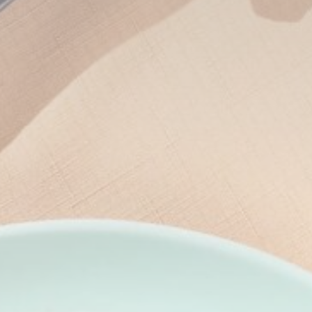
derlich
kies ermöglichen das ordnungsgemäße Funktionieren der Website, indem sie g
 die Anmeldung im privaten Bereich oder die Navigation auf der Website ermöglic
Cookies dieser Art vorhanden.
nstellungen
ies ermöglichen es, die Präferenzen des Benutzers für den nächsten Besuch zu sp
ispiel die Benutzersprache speichern.
ame
Anbieter
Zweck
esp
D-edge Cookie
Remember user's consent on Cookies and
Consent
consent Identifier.
nsentID
D-edge Cookie
Remember user's consent on Cookies and
Consent
consent Identifier.
onsent
D-edge Cookie
Remember user's consent on Cookies and
Consent
consent Identifier.
nsentDeleteKey
D-edge Cookie
Remember user's consent on Cookies and
Consent
consent Identifier.
w_gdpr
D-edge Cookie
Remember user's consent on Cookies and
Consent
consent Identifier.