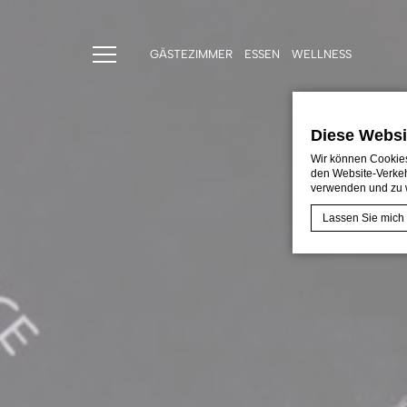
GÄSTEZIMMER
ESSEN
WELLNESS
Diese Websi
Wir können Cookies
den Website-Verkeh
verwenden und zu 
Lassen Sie mich
Cookie-Erklärung
Was sind 
Cookies sind kl
verbessern. Akz
Cookie-Richtlin