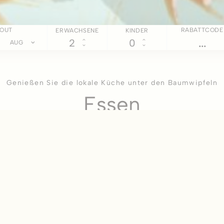
OUT
RABATTCODE
ERWACHSENE
KINDER
AUG
Genießen Sie die lokale Küche unter den Baumwipfeln
Essen
t moderne Gastronomie unter Beibehaltung traditioneller slowakischer
d. Die neue Lounge (Kapazität 30 Personen) sowie ein völlig neuer G
idealer Ort für die Organisation von Familienfeiern, aber auch Firmen
ern Sie nicht und probieren Sie die Kochkunst des Restaurants TERM