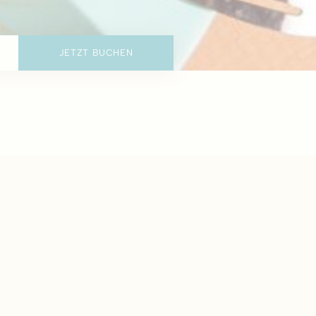
JETZT BUCHEN
 Gerichte, die für alle
esellschaftsraum (Kapazität
treffen zum Jahresende.
ÁLY.