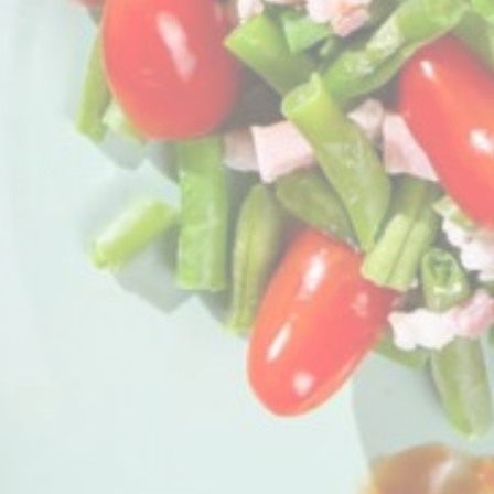
Verhalten und 
Werb
Erteilen Sie I
Perso
Erteilen Sie Dri
Auswahl best