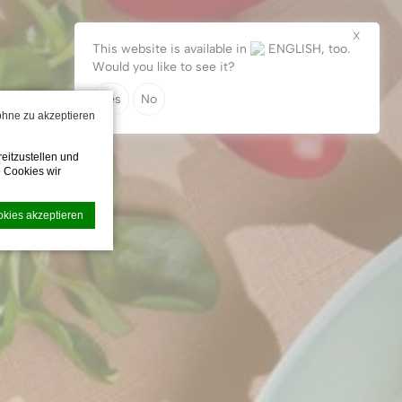
X
This website is available in
ENGLISH
, too.
DEUTSCH
Would you like to see it?
Yes
No
 ohne zu akzeptieren
eitzustellen und
 Cookies wir
okies akzeptieren
undlichkeit zu
en.