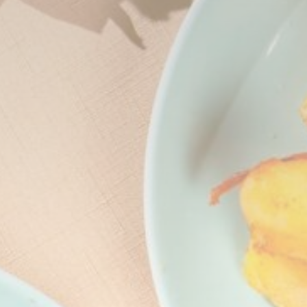
rundlegende
hen
eichern. Sie
Dauer
Session
Session
Session
Session
7 Tage