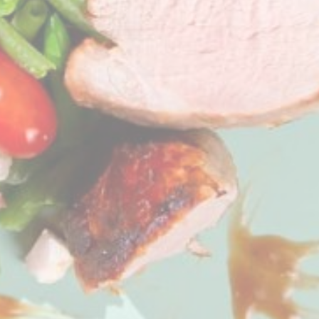
seine Gewohnheiten im gesamten Web für Marketingzwecke zu verfolgen.
enutzerdaten
hre Einwilligung zur Übermittlung von Nutzerdaten im Zusammenhang mit Werbung 
nalisierte Werbung
tten Ihre Einwilligung für personalisierte Werbung
ätigen
Weniger Details