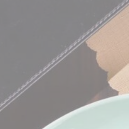
Erfor
Notwendige Coo
Funktionen wie
Es sind keine 
Vorei
Präferenz-Cook
könnten zum Be
N
_deCountryR
_deCookiesCo
_deCookiesC
_deCookiesCo
fb_cookie_la