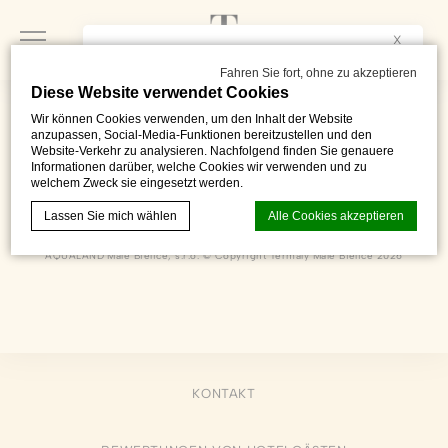
X
This website is available in
ENGLISH
, too.
Would you like to see it?
Fahren Sie fort, ohne zu akzeptieren
Diese Website verwendet Cookies
Yes
No
Wir können Cookies verwenden, um den Inhalt der Website
anzupassen, Social-Media-Funktionen bereitzustellen und den
Website-Verkehr zu analysieren. Nachfolgend finden Sie genauere
Informationen darüber, welche Cookies wir verwenden und zu
welchem Zweck sie eingesetzt werden.
Kúpeľná 103 - 105
,
Partizánske
,
958 04
,
Slovenská Republika
Telefon 00421 910 100 109
Lassen Sie mich wählen
Alle Cookies akzeptieren
recepcia@termalymalebielice.sk
AQUALAND Malé Bielice, s.r.o. © Copyright Termály Malé Bielice 2026
Cookie-Erklärung von
d-edge Macaron CMP
. Letzte Aktualisierung:
2024-01-25.
Was sind Cookies?
Cookies sind kleine Textinformationen, die von der Website
verwendet werden, um die Benutzerfreundlichkeit zu
KONTAKT
verbessern. Akzeptieren Sie alle Cookies oder wählen Sie
die Kategorien, die Sie zulassen möchten.
Cookie-Richtlinie