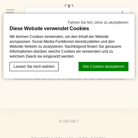
X
This website is available in
ENGLISH
, too.
Would you like to see it?
Fahren Sie fort, ohne zu akzeptieren
Diese Website verwendet Cookies
Yes
No
Wir können Cookies verwenden, um den Inhalt der Website
anzupassen, Social-Media-Funktionen bereitzustellen und den
Website-Verkehr zu analysieren. Nachfolgend finden Sie genauere
Informationen darüber, welche Cookies wir verwenden und zu
welchem Zweck sie eingesetzt werden.
Kúpeľná 103 - 105
,
Partizánske
,
958 04
,
Slovenská Republika
Telefon 00421 910 100 109
Lassen Sie mich wählen
Alle Cookies akzeptieren
recepcia@termalymalebielice.sk
AQUALAND Malé Bielice, s.r.o. © Copyright Termály Malé Bielice 2026
Cookie-Erklärung von
d-edge Macaron CMP
. Letzte Aktualisierung:
2024-01-25.
Was sind Cookies?
Cookies sind kleine Textinformationen, die von der Website
verwendet werden, um die Benutzerfreundlichkeit zu
KONTAKT
verbessern. Akzeptieren Sie alle Cookies oder wählen Sie
die Kategorien, die Sie zulassen möchten.
Cookie-Richtlinie