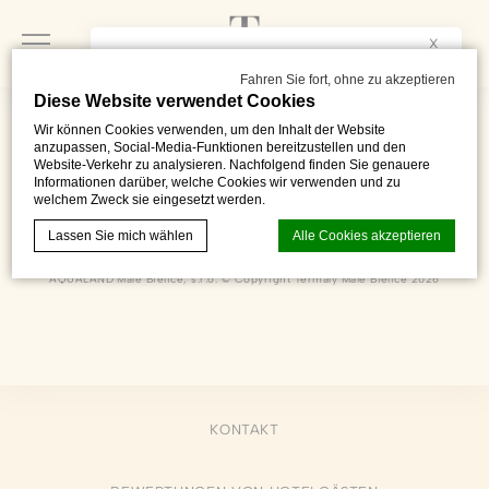
X
This website is available in
ENGLISH
, too.
Would you like to see it?
Fahren Sie fort, ohne zu akzeptieren
Diese Website verwendet Cookies
Yes
No
Wir können Cookies verwenden, um den Inhalt der Website
anzupassen, Social-Media-Funktionen bereitzustellen und den
Website-Verkehr zu analysieren. Nachfolgend finden Sie genauere
Informationen darüber, welche Cookies wir verwenden und zu
welchem Zweck sie eingesetzt werden.
Kúpeľná 103 - 105
,
Partizánske
,
958 04
,
Slovenská Republika
Telefon 00421 910 100 109
Lassen Sie mich wählen
Alle Cookies akzeptieren
recepcia@termalymalebielice.sk
AQUALAND Malé Bielice, s.r.o. © Copyright Termály Malé Bielice 2026
Cookie-Erklärung von
d-edge Macaron CMP
. Letzte Aktualisierung:
2024-01-25.
Was sind Cookies?
Cookies sind kleine Textinformationen, die von der Website
verwendet werden, um die Benutzerfreundlichkeit zu
KONTAKT
verbessern. Akzeptieren Sie alle Cookies oder wählen Sie
die Kategorien, die Sie zulassen möchten.
Cookie-Richtlinie